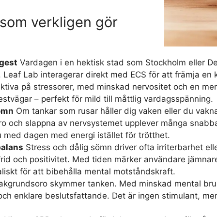
 som verkligen gör
ngest
Vardagen i en hektisk stad som Stockholm eller De
r. Leaf Lab interagerar direkt med ECS för att främja e
eaktiva på stressorer, med minskad nervositet och en mer
estvägar – perfekt för mild till måttlig vardagsspänning.
ömn
Om tankar som rusar håller dig vaken eller du vakna
o och slappna av nervsystemet upplever många snabbar
tu med dagen med energi istället för trötthet.
balans
Stress och dålig sömn driver ofta irriterbarhet e
 frid och positivitet. Med tiden märker användare jämna
liskt för att bibehålla mental motståndskraft.
kgrundsoro skymmer tanken. Med minskad mental brus
 och enklare beslutsfattande. Det är ingen stimulant, me