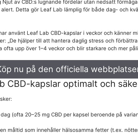
g
Njut av CBD:s lugnande fördelar utan nedsatt förmåga. 
lert. Detta gör Leaf Lab lämplig för både dag- och kväl
 har använt Leaf Lab CBD-kapslar i veckor och känner 
er: „De hjälper till att hantera daglig stress och förbät
fta upp över 1–4 veckor och blir starkare och mer pålit
Köp nu på den officiella webbplatse
b CBD-kapslar optimalt och säke
sker:
r dag (ofta 20–25 mg CBD per kapsel beroende på varian
en måltid som innehåller hälsosamma fetter (t.ex. nötter