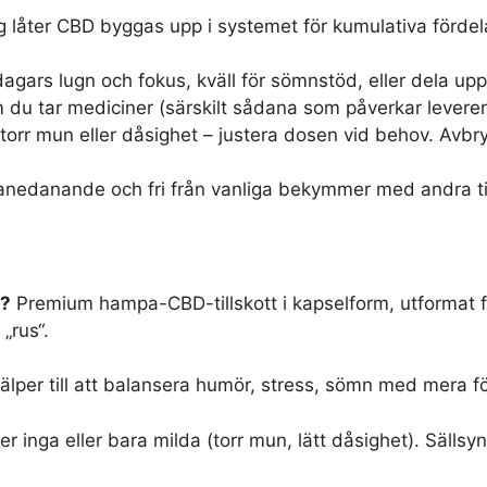
g låter CBD byggas upp i systemet för kumulativa fördel
dagars lugn och fokus, kväll för sömnstöd, eller dela up
m du tar mediciner (särskilt sådana som påverkar lever
torr mun eller dåsighet – justera dosen vid behov. Avbr
-vanedanande och fri från vanliga bekymmer med andra til
n?
Premium hampa-CBD-tillskott i kapselform, utformat fö
„rus“.
lper till att balansera humör, stress, sömn med mera fö
r inga eller bara milda (torr mun, lätt dåsighet). Sällsy