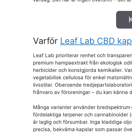
Varför
Leaf Lab CBD kap
Leaf Lab prioriterar renhet och transpare
premium hampaextrakt från ekologisk odli
herbicider och konstgjorda kemikalier. Var
vegetabilisk cellulosa för enkel matsmält
livsstilar. Oberoende tredjepartslaboratori
frånvaro av föroreningar – du kan känna di
Många varianter använder bredspektrum- e
fördelaktiga terpener och cannabinoider
är laglig och försumbar. Inga kladdiga olj
precisa, bekväma kapslar som passar över