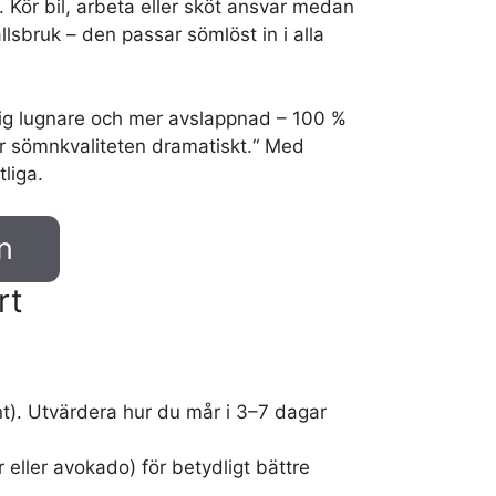
Kör bil, arbeta eller sköt ansvar medan
lsbruk – den passar sömlöst in i alla
mig lugnare och mer avslappnad – 100 %
trar sömnkvaliteten dramatiskt.“ Med
liga.
n
rt
t). Utvärdera hur du mår i 3–7 dagar
 eller avokado) för betydligt bättre