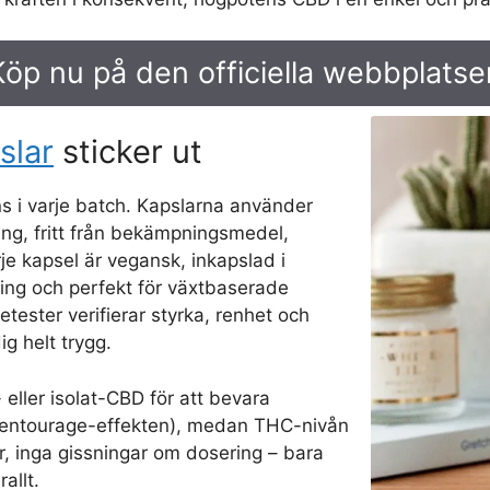
Köp nu på den officiella webbplatse
slar
sticker ut
ns i varje batch. Kapslarna använder
ng, fritt från bekämpningsmedel,
je kapsel är vegansk, inkapslad i
ning och perfekt för växtbaserade
etester verifierar styrka, renhet och
g helt trygg.
ller isolat-CBD för att bevara
 (entourage-effekten), medan THC-nivån
or, inga gissningar om dosering – bara
allt.