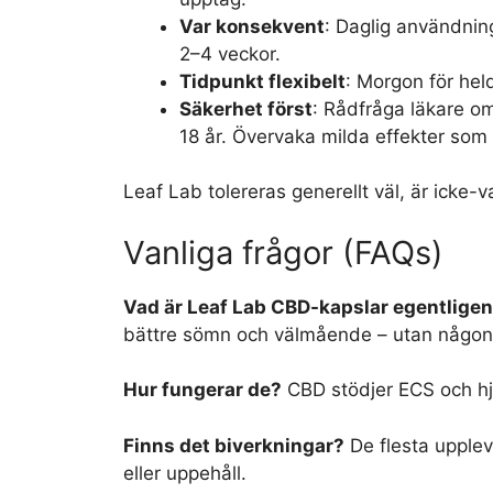
Var konsekvent
: Daglig användnin
2–4 veckor.
Tidpunkt flexibelt
: Morgon för hel
Säkerhet först
: Rådfråga läkare o
18 år. Övervaka milda effekter som 
Leaf Lab tolereras generellt väl, är icke
Vanliga frågor (FAQs)
Vad är Leaf Lab CBD-kapslar egentlige
bättre sömn och välmående – utan någon 
Hur fungerar de?
CBD stödjer ECS och hjä
Finns det biverkningar?
De flesta uppleve
eller uppehåll.