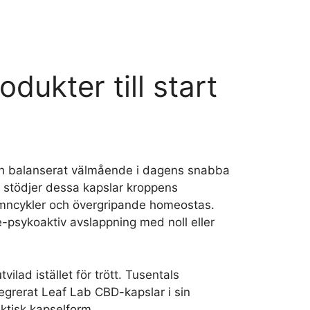
ukter till start
 och balanserat välmående i dagens snabba
a stödjer dessa kapslar kroppens
ömncykler och övergripande homeostas.
ke-psykoaktiv avslappning med noll eller
ilad istället för trött. Tusentals
tegrerat Leaf Lab CBD-kapslar i sin
aktisk kapselform.