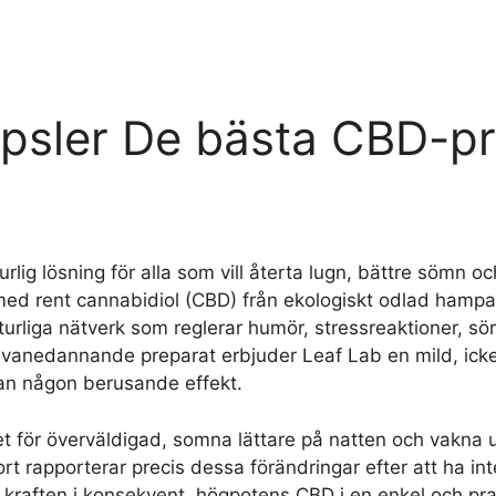
sler De bästa CBD-prod
rlig lösning för alla som vill återta lugn, bättre sömn
tt med rent cannabidiol (CBD) från ekologiskt odlad hamp
urliga nätverk som reglerar humör, stressreaktioner, s
ller vanedannande preparat erbjuder Leaf Lab en mild, ic
tan någon berusande effekt.
t för överväldigad, somna lättare på natten och vakna utv
rt rapporterar precis dessa förändringar efter att ha in
är kraften i konsekvent, högpotens CBD i en enkel och pr