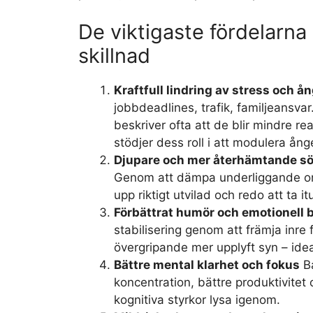
De viktigaste fördelarna
skillnad
Kraftfull lindring av stress och å
jobbdeadlines, trafik, familjeansva
beskriver ofta att de blir mindre r
stödjer dess roll i att modulera ång
Djupare och mer återhämtande s
Genom att dämpa underliggande or
upp riktigt utvilad och redo att ta i
Förbättrat humör och emotionell 
stabilisering genom att främja inre
övergripande mer upplyft syn – idea
Bättre mental klarhet och fokus
Ba
koncentration, bättre produktivitet
kognitiva styrkor lysa igenom.