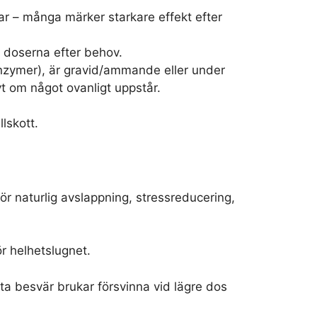
ar – många märker starkare effekt efter
p doserna efter behov.
enzymer), är gravid/ammande eller under
yt om något ovanligt uppstår.
lskott.
r naturlig avslappning, stressreducering,
r helhetslugnet.
nta besvär brukar försvinna vid lägre dos