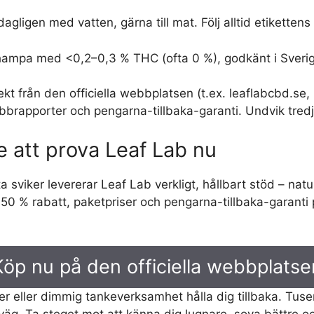
agligen med vatten, gärna till mat. Följ alltid etikettens 
g hampa med <0,2–0,3 % THC (ofta 0 %), godkänt i Sveri
ekt från den officiella webbplatsen (t.ex. leaflabcbd.se,
abbrapporter och pengarna-tillbaka-garanti. Undvik tredje
e att prova Leaf Lab nu
ta sviker levererar Leaf Lab verkligt, hållbart stöd – na
 % rabatt, paketpriser och pengarna-tillbaka-garanti på 
Köp nu på den officiella webbplatse
ätter eller dimmig tankeverksamhet hålla dig tillbaka. Tu