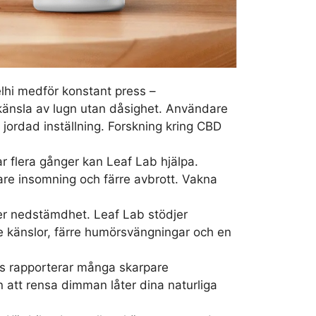
lhi medför konstant press –
n känsla av lugn utan dåsighet. Användare
 jordad inställning. Forskning kring CBD
r flera gånger kan Leaf Lab hjälpa.
e insomning och färre avbrott. Vakna
ller nedstämdhet. Leaf Lab stödjer
re känslor, färre humörsvängningar och en
 rapporterar många skarpare
n att rensa dimman låter dina naturliga