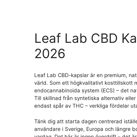
Skip
to
content
Leaf Lab CBD Kap
2026
Leaf Lab CBD-kapslar är en premium, natu
värld. Som ett högkvalitativt kosttillsko
endocannabinoida system (ECS) – det nat
Till skillnad från syntetiska alternativ e
endast spår av THC – verkliga fördelar u
Tänk dig att starta dagen centrerad iställe
användare i Sverige, Europa och längre bo
vardag. Det här är ingen överdrift – det 